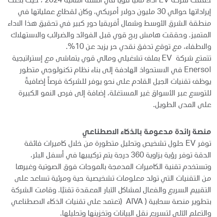
حققت شركة EV أداءً ماليًا قويًا في السنة المالية 2024 ، حيث بلغت
إيراداتها حوالي 30 مليون دولار أمريكي، وكان لقطاع عملياتها في
منطقة الشرق الأوسط وشمال أفريقيا دور كبير في تحقيق هذا الاداء
المتميز. وحققت هامش ربح قوي قبل الفوائد والضرائب والاستهلاك
والاطفاء، مع توقع تدفق نقدي حر يزيد عن 10%.
تتمتع شركة EV بملف تشغيلي ومالي قوي يتماشى مع إستراتيجية
Enersol في الاستحواذ الهادفة إلى بناء نظام تكنولوجي متطور
يوظف تقنيات الجيل القادم على نحو يوفر للشركة فرصاً إضافيةً
للتوسع عبر الأسواق غير المستغلة، إضافة إلى فرص النمو الكبيرة
على المدى الطويل.
منصة رائدة مدعومة بالذكاء الاصطناعي
توفر EV حلول تشخيص وتحليل متطورة من خلال كاميرات فائقة
الدقة توفر رؤية بزاوية 360 درجة يتم تركيبيها في أسفل البئر،
وتستخدم تقنية الكاميرات المدمجة بالموجات فوق الصوتية وغيرها
من التقنيات التي تولد معلومات تشخيصية حية ومرئية تساعد على
التقييم السريع والفعال لمشاكل الآبار المعقدة تقنيًا. وقامت الشركة
بتطوير منصة سحابية ( AIVA (تعتمد على تقنيات الذكاء الاصطناعي
والتعلم الآلي لتسريع نقل البيانات وتخزينها وتحليلها.