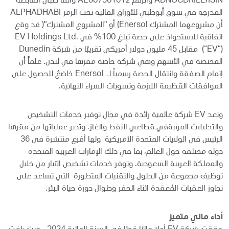
ADNOCDRILL/ISIN والرقم AE007301012 وألفا ظبي القابضة
المدرجة في سوق أبوظبي للأوراق المالية تحت الرمز ALPHADHABI
أن مشروعهما المشترك Enersol) أو "المشروع المشترك"( قد وقع
اتفاقية للاستحواذ على حصة تبلغ 100% في EV Holdings Ltd.
(“EV”) مقابل 45 مليون دولار أمريكي تقريبًا من شركة Dunedin
المختصة في الأسهم وهي شركة خاصة مقرها في لندن. علماً أن
إتمام الصفقة وانتقال الحصة رسمياُ لـ Enersol خاضعٌ للحصول على
الموافقات التنظيمة اللازمة وتسويات الشراء النهائية.
وتعد EV شركة عالمية رائدة في مجال توفير خدمات التشخيص
والتحليلات المرئيةفي قطاعي النفط والغاز، وتدير عملياتها من مقرها
الرئيس في الولايات المتحدة الأمريكية ولها أفرع منتشرة في 36
دولة مختلفة حول العالم، بما في ذلك الإمارات العربية المتحدة
والمملكة العربية السعودية. وتوفر خدمات تشخيص الآبار من خلال
توظيف مجموعة من الحلول والتقنيات المتطورة التي تساعد على
تجاوز العقبات المُعقدة اثناء الحفر وطوال دورة حياة البئر.
أداء مالي متميز