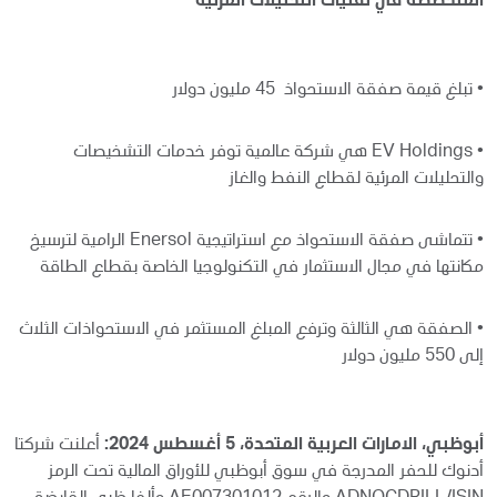
المتخصصة في تقنيات التحليلات المرئية
•
تبلغ قيمة صفقة الاستحواذ 45 مليون دولار
•
EV Holdings هي شركة عالمية توفر خدمات التشخيصات
والتحليلات المرئية لقطاع النفط والغاز
•
تتماشى صفقة الاستحواذ مع استراتيجية Enersol الرامية لترسيخ
مكانتها في مجال الاستثمار في التكنولوجيا الخاصة بقطاع الطاقة
•
الصفقة هي الثالثة وترفع المبلغ المستثمر في الاستحواذات الثلاث
إلى 550 مليون دولار
أبوظبي، الامارات العربية المتحدة، 5 أغسطس 2024:
أعلنت شركتا
أدنوك للحفر المدرجة في سوق أبوظبي للأوراق المالية تحت الرمز