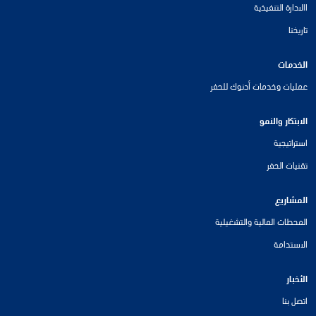
االادارة التنفيذية
تاريخنا
الخدمات
عمليات وخدمات أدنوك للحفر
الابتكار والنمو
استراتيجية
تقنيات الحفر
المشاريع
المحطات المالية والتشغيلية
الاستدامة
الأخبار
اتصل بنا