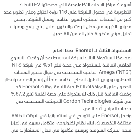
أسهمت مراكز الأبحاث التكنولوجية التي خصصتها EV للأبحاث
التطويرية في حصول الشركة على 116 براءة اختراع وعلى تطوير عدد
كبير من المنتجات المبتكرة لسوق الطاقة. وتعمل الشركة، بفضل
قدراتها الكبيرة في مجال البحث والتطوير، على إنتاج برامج وتقنيات
تحليل مرئي متطورة خلال العامين القادمين.
الاستحواذ الثالث لـ Enersol هذا العام
يعد هذا الاستحواذ الثالث لشركة Enersol بعد أن وقعت الأسبوع
الماضي اتفاقية للاستحواذ على حصة تبلغ 51% في شركة NTS
Amega (“NTS”) العالمية المتخصصة في مجال تصنيع المعدات
المتطورة وتوفير الحلول لقطاع الطاقة. علماً أن إتمام الصفقة بانتظار
الحصول على الموافقات التنظيمية اللازمة. وكانت Enersol قد
وقعت اتفاقية قبل ذلك للاستحواذ على حصة أغلبية تبلغ 67.2%
في شركة Gordon Technologies الأمريكية المتخصصة في
خدمات القياس أثناء الحفر.
وتعمل Enersol على التوسع في استثماراتها في شركات الطاقة
مختلفة التخصصات، لبناء نظام تكنولوجي متكامل يسهم في تعزيز
قيمة الشركة السوقية وترسيخ مكانتها في مجال الاستثمارات في