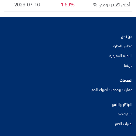
أدنى تغيير يومي %
-1.59%
2026-07-16
من نحن
مجلس الادارة
االادارة التنفيذية
تاريخنا
الخدمات
عمليات وخدمات أدنوك للحفر
الابتكار والنمو
استراتيجية
تقنيات الحفر