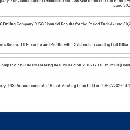
pany PJSC Management Discussion and Analysis Report for the Period 
June 30,
 Drilling Company PJSC Financial Results for the Period Ended June 30
ers Record 1H Revenue and Profits, with Dividends Exceeding Half Billio
Company PJSC Board Meeting Results held on 29/07/2026 at 15:00 (Divi
ny PJSC Announcement of Board Meeting to be held on 29/07/2026 at 