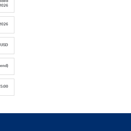
Ended
2026
,2026
n USD
dend)
15:00