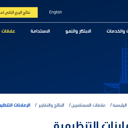
English
نتائج الربع الثاني لعام 6
ت والخدمات
الابتكار والنمو
الاستدامة
علاقات 
لرئيسية
علاقات المستثمرين
النتائج والتقارير
الإعلانات التنظي
لانات التنظيمية