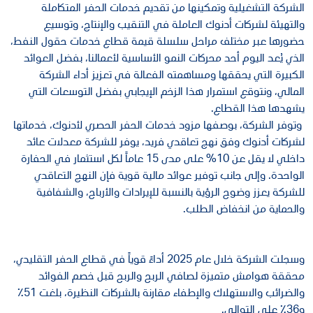
الشركة التشغيلية وتمكينها من تقديم خدمات الحفر المتكاملة
والتهيئة لشركات أدنوك العاملة في التنقيب والإنتاج، وتوسيع
حضورها عبر مختلف مراحل سلسلة قيمة قطاع خدمات حقول النفط،
الذي يُعد اليوم أحد محركات النمو الأساسية لأعمالنا، بفضل العوائد
الكبيرة التي يحققها ومساهمته الفعالة في تعزيز أداء الشركة
المالي، ونتوقع استمرار هذا الزخم الإيجابي بفضل التوسعات التي
يشهدها هذا القطاع.
وتوفر الشركة، بوصفها مزود خدمات الحفر الحصري لأدنوك، خدماتها
لشركات أدنوك وفق نهج تعاقدي فريد، يوفر للشركة معدلات عائد
داخلي لا يقل عن 10% على مدى 15 عاماً لكل استثمار في الحفارة
الواحدة. وإلى جانب توفير عوائد مالية قوية فإن النهج التعاقدي
للشركة يعزز وضوح الرؤية بالنسبة للإيرادات والأرباح، والشفافية
والحماية من انخفاض الطلب.
وسجلت الشركة خلال عام 2025 أداءً قوياً في قطاع الحفر التقليدي،
محققة هوامش متميزة لصافي الربح والربح قبل خصم الفوائد
والضرائب والاستهلاك والإطفاء مقارنة بالشركات النظيرة، بلغت 51٪
و36٪ على التوالي.