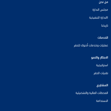
من نحن
مجلس الادارة
االادارة التنفيذية
تاريخنا
الخدمات
عمليات وخدمات أدنوك للحفر
الابتكار والنمو
استراتيجية
تقنيات الحفر
المشاريع
المحطات المالية والتشغيلية
الاستدامة