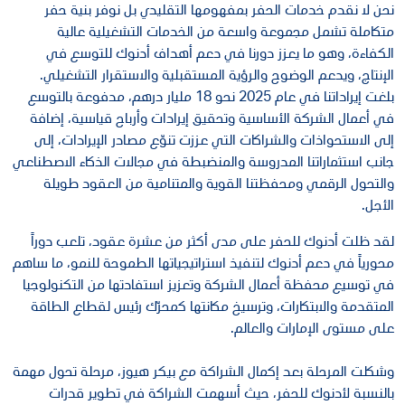
نحن لا نقدم خدمات الحفر بمفهومها التقليدي بل نوفر بنية حفر
متكاملة تشمل مجموعة واسعة من الخدمات التشغيلية عالية
الكفاءة، وهو ما يعزز دورنا في دعم أهداف أدنوك للتوسع في
الإنتاج، ويدعم الوضوح والرؤية المستقبلية والاستقرار التشغيلي.
بلغت إيراداتنا في عام 2025 نحو 18 مليار درهم، مدفوعة بالتوسع
في أعمال الشركة الأساسية وتحقيق إيرادات وأرباح قياسية، إضافة
إلى الاستحواذات والشراكات التي عززت تنوّع مصادر الإيرادات، إلى
جانب استثماراتنا المدروسة والمنضبطة في مجالات الذكاء الاصطناعي
والتحول الرقمي ومحفظتنا القوية والمتنامية من العقود طويلة
الأجل.
لقد ظلت أدنوك للحفر على مدى أكثر من عشرة عقود، تلعب دوراً
محورياً في دعم أدنوك لتنفيذ استراتيجياتها الطموحة للنمو، ما ساهم
في توسيع محفظة أعمال الشركة وتعزيز استفادتها من التكنولوجيا
المتقدمة والابتكارات، وترسيخ مكانتها كمحرّك رئيس لقطاع الطاقة
على مستوى الإمارات والعالم.
وشكلت المرحلة بعد إكمال الشراكة مع بيكر هيوز، مرحلة تحول مهمة
بالنسبة لأدنوك للحفر، حيث أسهمت الشراكة في تطوير قدرات