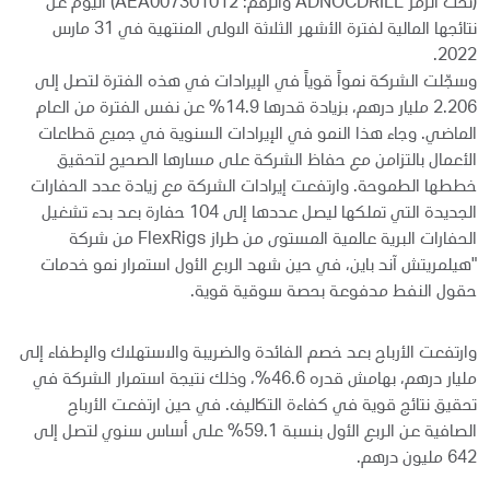
(تحت الرمز ADNOCDRILL والرقم: AEA007301012) اليوم عن
نتائجها المالية لفترة الأشهر الثلاثة الاولى المنتهية في 31 مارس
2022.
وسجّلت الشركة نمواً قوياً في الإيرادات في هذه الفترة لتصل إلى
2.206 مليار درهم، بزيادة قدرها 14.9% عن نفس الفترة من العام
الماضي. وجاء هذا النمو في الإيرادات السنوية في جميع قطاعات
الأعمال بالتزامن مع حفاظ الشركة على مسارها الصحيح لتحقيق
خططها الطموحة. وارتفعت إيرادات الشركة مع زيادة عدد الحفارات
الجديدة التي تملكها ليصل عددها إلى 104 حفارة بعد بدء تشغيل
الحفارات البرية عالمية المستوى من طراز FlexRigs من شركة
"هيلمريتش آند باين، في حين شهد الربع الأول استمرار نمو خدمات
حقول النفط مدفوعة بحصة سوقية قوية.
وارتفعت الأرباح بعد خصم الفائدة والضريبة والاستهلاك والإطفاء إلى
مليار درهم، بهامش قدره 46.6%، وذلك نتيجة استمرار الشركة في
تحقيق نتائج قوية في كفاءة التكاليف. في حين ارتفعت الأرباح
الصافية عن الربع الأول بنسبة 59.1% على أساس سنوي لتصل إلى
642 مليون درهم.