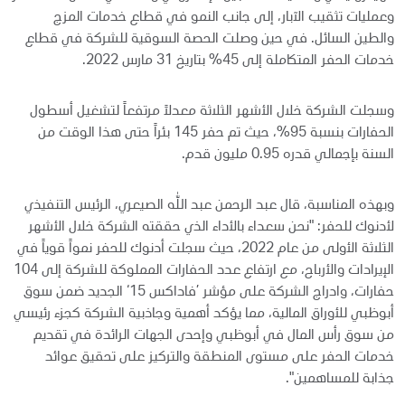
وعمليات تثقيب الآبار، إلى جانب النمو في قطاع خدمات المزج
والطين السائل. في حين وصلت الحصة السوقية للشركة في قطاع
خدمات الحفر المتكاملة إلى 45% بتاريخ 31 مارس 2022.
وسجلت الشركة خلال الأشهر الثلاثة معدلاً مرتفعاً لتشغيل أسطول
الحفارات بنسبة 95%، حيث تم حفر 145 بئراً حتى هذا الوقت من
السنة بإجمالي قدره 0.95 مليون قدم.
وبهذه المناسبة، قال عبد الرحمن عبد الله الصيعري، الرئيس التنفيذي
لأدنوك للحفر: "نحن سعداء بالأداء الذي حققته الشركة خلال الأشهر
الثلاثة الأولى من عام 2022، حيث سجلت أدنوك للحفر نمواً قوياً في
الإيرادات والأرباح، مع ارتفاع عدد الحفارات المملوكة للشركة إلى 104
حفارات، وادراج الشركة على مؤشر ’فاداكس 15‘ الجديد ضمن سوق
أبوظبي للأوراق المالية، مما يؤكد أهمية وجاذبية الشركة كجزء رئيسي
من سوق رأس المال في أبوظبي وإحدى الجهات الرائدة في تقديم
خدمات الحفر على مستوى المنطقة والتركيز على تحقيق عوائد
جذابة للمساهمين".