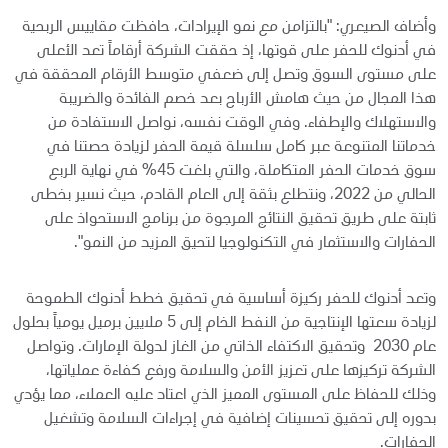
وأضاف الصيعري: "بالتزامن مع نمو الإيرادات، حافظت مقاييس الربحية
في أدنوك للحفر على قوتها، إذ حققت الشركة أرقاماً تعد الأعلى
على مستوى السوق وتصل إلى ضعفي متوسط الأرقام المحققة في
هذا المجال من حيث هامش الأرباح بعد خصم الفائدة والضريبة
والاستهلاك والإطفاء. وفي الوقت نفسه، نواصل الاستفادة من
خدماتنا المتنوعة عبر كامل سلسلة قيمة الحفر لزيادة حصتنا في
سوق خدمات الحفر المتكاملة، والتي بلغت 45% في نهاية الربع
الحالي من 2022، ونتطلع بثقة إلى العام القادم، حيث نسير بخطى
ثابتة على طريق تحقيق النتائج المرجوة من برنامج الاستحواذ على
الحفارات والاستثمار في التكنولوجيا لتحيق المزيد من النمو".
وتعد أدنوك للحفر ركيزة أساسية في تحقيق خطط أدنوك الطموحة
لزيادة سعتها الإنتاجية من النفط الخام إلى 5 ملايين برميل يومياً بحلول
عام 2030 وتحقيق الاكتفاء الذاتي من الغاز لدولة الإمارات. وتواصل
الشركة تركيزها على تعزيز الأمن والسلامة ورفع كفاءة عملياتها،
وذلك للحفاظ على المستوى المميز الذي اعتاد عليه العملاء، مما يؤدي
بدوره إلى تحقيق تحسينات إضافية في إجراءات السلامة وتشغيل
الحفارات.