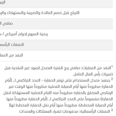
الإي
الأرباح قبل خصم الفائدة والضريبة والاستهلاك والإ
صافي الأ
ربحية السهم (دولار أمريكي / 
النفقات الرأسما
النقد من العمل
1
النقد من العمليات: صافي ربح الفترة المعدل للبنود غير النقدية قبل
تغييرات رأس المال العامل
2
يعتمد معدل الاستخدام على توفر الحفارة - العدد التراكمي لـ (أيام
الحفارة مطروحاً منها أيام الصيانة الفعلية مطروحاً منها الوقت غير
الإنتاجي المتعلق بالحفارة مطروحاً منه الأيام الفعلية المستهلكة لنقل
الحفارة) مقسوماً على العدد التراكمي لـ (أيام الحفارة مطروحاً منها
أيام الصيانة المخططة مطروحاً منها أيام نقل الحفارة المخطط لها)
3
النفقات الرأسمالية: مدفوعات لشراء الممتلكات والمعدات