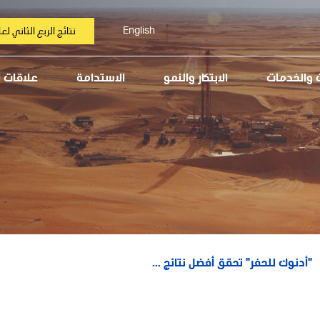
English
نتائج الربع الثاني لعام 6
ت والخدمات
الابتكار والنمو
الاستدامة
علاقات 
"أدنوك للحفر" تحقق أفضل نتائج ...