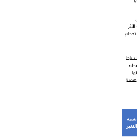
ي
ساس
لال السنة المالية 2025، إلى جانب الأثر
ستخدام
حجم النشاط
شطة
ها
أهمية
نسبة
التغير