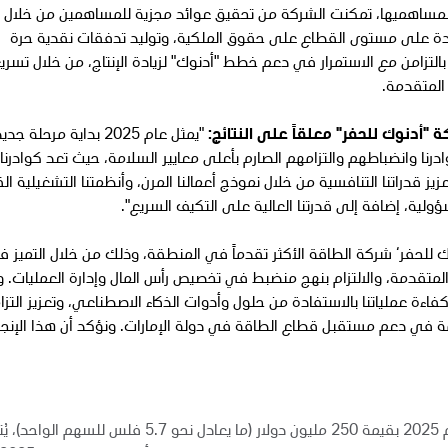
ة لمساهميها، تمكنت الشركة من تحقيق عوائد مجزية للمساهمين من خلال ا
ائدة على مستوى القطاع على حقوق الملكية، وتوليد تدفقات نقدية حرة
التزامن مع الاستمرار في دعم خطط "أدنوك" لزيادة الإنتاج، من خلال تسري
 المتقدمة.
 "أدنوك للحفر" معلقاً على النتائج:
"يمثل عام 2025 بداية مرحلة
رنا وانضباطهم والتزامهم الصارم بأعلى معايير السلامة، حيث تعد كوادرنا ا
 قدراتنا التنافسية من خلال نموذج أعمالنا المرن، وأنظمتنا التشغيلية الق
ؤولية، إضافة إلى قدرتنا العالية على التكيف السريع".
ك للحفر‘ شركة الطاقة الأكثر تقدماً في المنطقة، وذلك من خلال التميز 
 المتقدمة، والالتزام بنهج منضبط في تخصيص رأس المال وإدارة العمليات. 
ءة عملياتنا بالاستفادة من حلول وأدوات الذكاء الاصطناعي، وتعزيز التزام
 في دعم مستقبل قطاع الطاقة في دولة الإمارات. ونؤكد أن هذا الإنجاز
أوصى مجلس الإدارة بتوزيعات أرباح عن الربع الرابع للعام 2025 بقيمة 250 مليون دولار (ما يعادل نحو .7