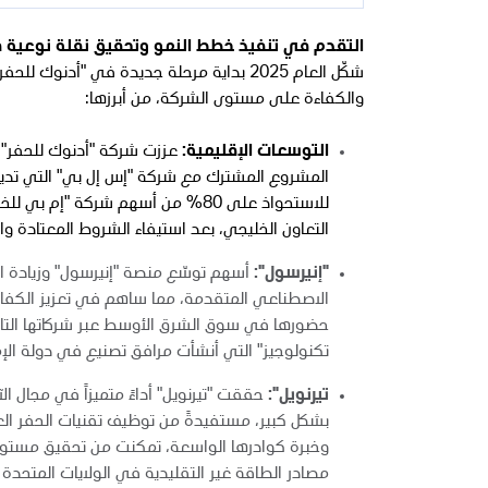
التقدم في تنفيذ خطط النمو وتحقيق نقلة نوعية 
شكّل العام 2025 بداية مرحلة جديدة في "أ
والكفاءة على مستوى الشركة، من أبرزها:
التوسعات الإقليمية:
عززت شركة "أدنوك للحفر"
المشروع المشترك مع شركة "إس إل بي" التي تدير 
للاستحواذ على 80% من أسهم شركة 
التعاون الخليجي، بعد استيفاء الشروط المعتادة و
"إنيرسول":
أسهم توسّع منصة "إنيرسول" وزيادة است
الاصطناعي المتقدمة، مما ساهم في تعزيز الكفاء
حضورها في سوق الشرق الأوسط عبر شركاتها التاب
تكنولوجيز" التي أنشأت مرافق تصنيع في دولة الإما
تيرنويل":
حققت "تيرنويل" أداءً متميزاً في مجال ال
بشكل كبير، مستفيدةً من توظيف تقنيات الحفر الع
وخبرة كوادرها الواسعة، تمكنت من تحقيق مستوي
مصادر الطاقة غير التقليدية في الولايات المتحدة 