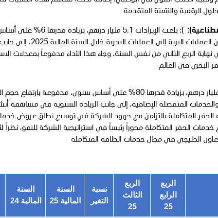
ام وتلبية الطلب القوي في أبوظبي. إضافة لذلك، تساهم هذه التقنيات ف
حلول الرقمية والأتمتة المتقدمة
اصطناعية):
): بلغت الإيرادات 5.1 مليار درهم، بزيادة قدرها 6% على أ
سنوي. تحقق هذا النمو من خلال تحويل حفارتين من العمليات البرية إلى العمليات البحرية خ
في نهاية الربع الثاني من نفس السنة. وجاء هذا الأداء مدفوعاً بمعدلات الا
فر البحري في العالم
بلغت الإيرادات 5.4 مليار درهم، بزيادة قدرها 80% على أساس سنوي، مدفوعة بارتفاع 
 والخدمات المنفصلة الإضافية، إلى جانب الزيادة السنوية في مساهمة أن
ات الحفر المتكاملة بالتزامن مع جهود الشركة في توسيع نطاق عروض خدمات
خدمات الحفر المتكاملة محوراً رئيساً في استراتيجية الشركة للنمو، نظراً ل
عاون الخليجي في مجال خدمات الطاقة المتكاملة
الربع
الربع
نسبة
السنة
السنة
الرابع
الثالث
التغير
المالية 25
المالية 24
25
25