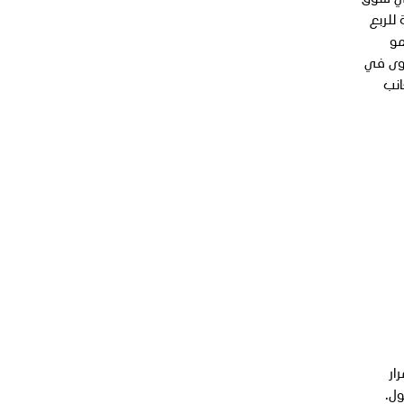
في سوق
الية قياسية للربع
 نمو
نولوجيا المتقدمة والتميز في التنفيذ. ويُعد أداء الشركة خلال عام 2025 الأقوى في
انب
مرار
ول.