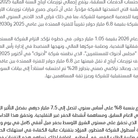
سّنة التي اعتمدتها الشركة مؤخراً. على أن تُعرض جميع قرارات توزيعات الأر
نوية للجمعية العمومية للشركة، بما في ذلك قراري الحد الأدنى السنوي الم
كما حدّد المجلس الحد الأدنى لتوزيعات الأرباح السنوية لعام 2026 بقيمة 1.05 مليار دولار، في خطوة تؤكد التزام الشر
اتها النقدية، وصلابة مركزها المالي، ونهجها المنضبط في إدارة رأس الم
اعتمادها لإطارٍ متعدد السنوات لتوزيعات الأرباح، يستهدف توزيعات أرباح لا تقل قيمتها عن 6.8 مليار دولار للفترة الممتدة بين 
2025 و2030، ما يعادل حوالي 1.56 درهم للسهم الواحد، وبعائد تراكمي ضمني يتجاوز 28% تم احتسابه استناداً إلى بيانات ا
ارتفعت إيرادات القطاع بنسبة 8% على أساس سنوي، لتصل إلى 7.5 مليار درهم، بفضل
ي العام السابق، ومساهمة أنشطة الحفر غير التقليدية. وتحقق هذا الأداء
جاز الذي تحقق على مستوى الشرق الأوسط بحفر ميل أفقي كامل في يوم وا
مة أسطول الشركة المتطور، المزوّد بتقنيات عالية الكفاءة في استهلاك الط