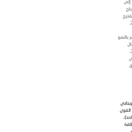
تُوزع في النصف الثاني من شهر أبريل عام 2026. ومع احتساب الدفعات السابقة، يرتفع إجمالي توزيعات أرباح السنة المالية 2025 إلى
باح
قترح
كة المستمر بالنمو
ال
وتخصيصه. وكانت "أدنوك للحفر" قد أعلنت خلال فعالية "مجلس أدنوك للمستثمرين"، الذي نظمته شركة "أدنوك" في أكتوبر 2025،
عامَي
لسوق
 التأثير الإيجابي
 القوي
حد)،
اقة