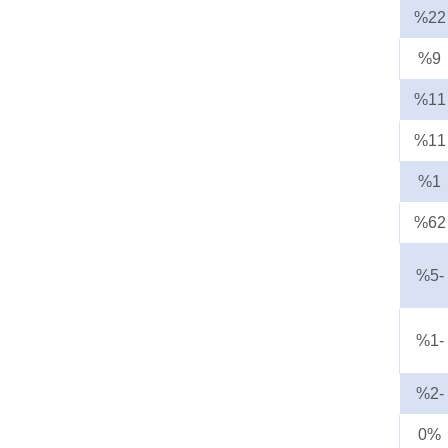
%22
%9
%11
%11
%1
%62
-%5
-%1
-%2
0%