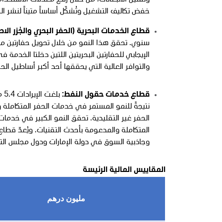
وتقليل الانبعاثات، من خلال رفع معدلات الاستخد
خفض تكاليف التشغيل وتُشكّل أساساً متيناً لنشر ال
قطاع الخدمات البحرية (الحفر البحري والجُزر ال
الإيجابي للحفارتين البحريتين اللتين دخلتا الخدمة 
والتوافر العالية التي يحققها أحد أكبر أساطيل الح
قطاع خدمات حقول النفط:
نتيجةً للنمو المستمر في خدمات الحفر المتكاملة
الحفر غير التقليدية. تحقق النمو الكبير في خدم
المتكاملة والمدعومة بأحدث التقنيات. ويُعدّ قطاع 
وجاذبية السوق في دولة الإمارات ودول مجلس الت
المقاييس المالية الرئيسة
مليون درهم