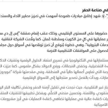
في صناعة الحفر
دنوك للحفر"، إذ شهد إطلاق مبادرات طموحة أسهمت في تعزيز معايير الأداء والاستد
 حضورها على المستوى الإقليمي، وذلك عقب إتمام صفقة "إس إل دي س
عملياتها في كلٍ من الكويت وسلطنة عُمان. كما وقّعت الشركة اتفاقية
"إم بي للخدمات البترولية"، وهي خطوة يُتوقع أن تعزز توسّعها في أسواق دول مج
الحصول على الموافقات التنظيمية اللازمة
ثماراتها في التكنولوجيا في تسريع اعتماد الحلول الرقمية وتقنيات الذكا
ة التشغيلية، وخفض الانبعاثات، ورفع العوائد بشكل ملموس. كما عززت ا
عة التي تمارس أعمالها حالياً في المنطقة، وفي مقدمتها شركة "غوردون
رات، وبدأت بالفعل تصدير منتجاتها إلى الأسواق الإقليمية
آبار غير التقليدية، حيث نجحت في تقليل أزمنة الحفر وخفض تكاليف البئر ال
نقودي، والأتمتة، وتحسين منحنى التعلّم. وبفضل تطبيقها للتقنيات المتق
ات كفاءة عالية في عملياتها تضاهي كفاءة العمليات في أبرز مشروعات 
الأمريكية