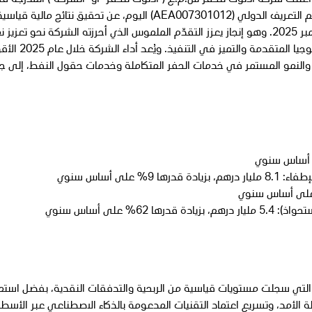
أعلنت شركة أدنوك للحفر ش.م.ع ("أدنوك للحفر" أو "الشركة") المدرجة 
أبوظبي للأوراق المالية تحت الرمز (ADNOCDRILL) ورقم التعريف الدولي (AEA007301012) اليوم، عن تحقيق نتائج م
الرابع للعام 2025 والسنة المالية المنتهية في 31 ديسمبر 2025. وهو إنجاز يعزز التقدّم الملموس الذي أحرزته الشركة نحو تعزيز
أعمالها، ورفع كفاءة الأداء من خلال إدماج حلول التك
ل، والنمو المستمر في خدمات الحفر المتكاملة وخدمات حقول النفط، إلى ج
على أساس سنوي
% على أساس سنوي
عكس هذا الزخم على نتائج السنة المالية لعام 2025، التي سجلت مستويات قياسية من الربحية والتدفقات النقدية، بفضل است
ة الأمد، وتسريع اعتماد التقنيات المدعومة بالذكاء الاصطناعي عبر الأسط