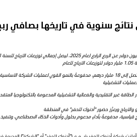
نتائج سنوية في تاريخها بصافي ربح
مجلس الإدارة يوصي بتوزيعات أرباح بقيمة 250 مليون دولار عن الربع الرابع لعام 2025، ليصل إجمالي توزيعات الأرب
إيرادات السنة المالية 2025 ارتفعت بنسبة 22% لتصل إلى 18 مليار درهم، مدفوعةً بالنمو القوي لعمليات الشركة الأ
عمليات التشغيلية
لطاقة غير التقليدية والفعالية التشغيلية المدعومة بالتكنولوجيا المتقد
و والأرباح ويعزّز حضور "أدنوك للحفر" في المنطقة
 تستند إلى زخم نتائج قياسية، مدفوعةً بأداءٍ مدعوم بحلول وأدوات الذكاء الاصطناعي، وتنفيذ