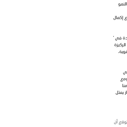
لنمو
ع إكمال
 جديدة في ’
لركيزة
وية،
في
ومع
نا
 يمثل
5 فلس للسهم الواحد)، يُتوقع أن