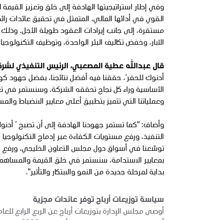
وفي إطار استراتيجيتها الهادفة إلى خلق وتعزيز القيم
القوي في أدائها المالي، المتمثل في تحقيق عائدات ر
مستقرة، إلى جانب إيرادات العقود طويلة الأجل. وذلك ب
الآبار، وخفض تكاليف البئر الواحدة، وتوظيف التكنولوجيا
قال عبدالله عطية المصعبي، الرئيس التنفيذي لشركة
أدنوك للحفر‘، حققنا فيه أفضل نتائجنا، بفضل جهود كواد
الأساسية وراء كل نجاح تحققه الشركة. وسنستمر في تعزيز
وعملياتنا التي تتميز بتطبيق أعلى معايير الانضباط والمس
وأضاف: "كما تستمر جهودنا الهادفة إلى أن تصبح ’ أدنو
التنفيذ، ورفع مستويات الكفاءة عبر إدماج التكنولوجيا
توسّعنا في أسواق دول مجلس التعاون الخليجي، ورفع كفا
بمعايير الاستدامة، سنستمر في خلق القيمة والمساهمة
بداية لمرحلة جديدة من النمو والابتكار والتأثير".
سياسة توزيعات أرباح توفر عائدات مجزية