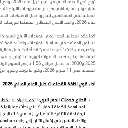
مليار دولار، بما يتماشى مع سياسة توزيعات الأرباح المُح
المُعلنة على المساهمين لإجازتها خلال الاجتماعات الس
لعام 2026، والحد الأدنى الإجمالي المخطَّط لتوزيعات الشركة بقيمة 6.8 مليار دولار تقريباً للفترة الممتدة بين عامي 2025 و2030.
السنوي المعتمد في سياسة التوزيعات، وتجسِّد قوة تدفق
المُحدثة حتى 11 فبراير 2026. وهو ما يؤكد وضوح الرؤية المستقبلية للشركة ويعزز ثقة المساهمين بها.
أداء قوي لكافة القطاعات خلال العام المالي 2025
قطاع خدمات الحفر البري:
للمساهمة الكاملة للحفارات التي بدأت عملياتها ف
نتيجة لدقة التنفيذ التشغيلي، (بما في ذلك الإن
والأداء المتميز في إكمال الآبار. إلى جانب مساه