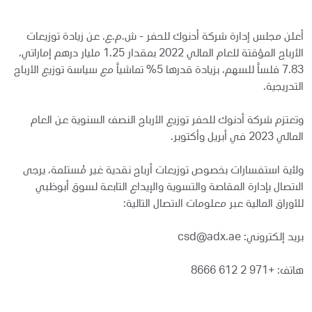
أعلن مجلس إدارة شركة أدنوك للحفر - ش.م.ع. عن زيادة توزيعات
الأرباح المؤقتة للعام المالي 2022 بمقدار 1.25 مليار درهم إماراتي،
7.83 فلساً للسهم، بزيادة قدرها 5% تماشياً مع سياسة توزيع الأرباح
التدريجية.
وتعتزم شركة أدنوك للحفر توزيع الأرباح النصف السنوية عن العام
المالي 2023 في أبريل وأكتوبر.
ولأية استفسارات بخصوص توزيعات أرباح نقدية غير مُستلمة، يرجى
الاتصال بإدارة المقاصة والتسوية والإيداع التابعة لسوق أبوظبي
للأوراق المالية عبر معلومات الاتصال التالية:
بريد إلكتروني: csd@adx.ae
هاتف: +971 2 612 8666