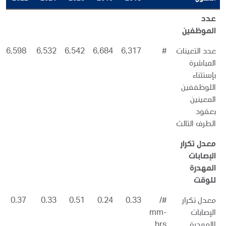
عدد
الموظفين
عدد التعينات
#
6,317
6,684
6,542
6,532
6,598
المباشرة
بإستثناء
اللوظففين
المعينين
بعقود
الطرف الثالث
معدل تكرار
الإصابات
المهدرة
للوقت
معدل تكرار
#/
0.33
0.24
0.51
0.33
0.37
الإصابات
mm-
االمهدرة
hrs